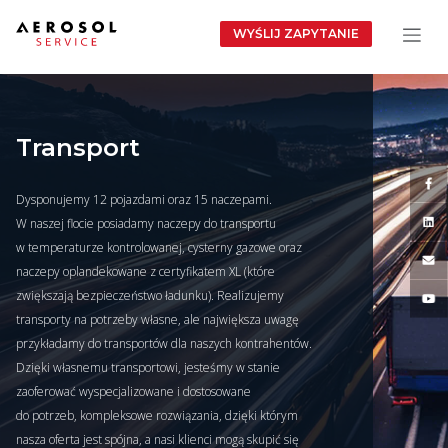
WYŚLIJ ZAPYTANIE
Transport
Dysponujemy 12 pojazdami oraz 15 naczepami.
W naszej flocie posiadamy naczepy do transportu
w temperaturze kontrolowanej, cysterny gazowe oraz
naczepy oplandekowane z certyfikatem XL (które
zwiększają bezpieczeństwo ładunku). Realizujemy
transporty na potrzeby własne, ale największa uwagę
przykładamy do transportów dla naszych kontrahentów.
Dzięki własnemu transportowi, jesteśmy w stanie
zaoferować wyspecjalizowane i dostosowane
do potrzeb, kompleksowe rozwiązania, dzięki którym
nasza oferta jest spójna, a nasi klienci mogą skupić się