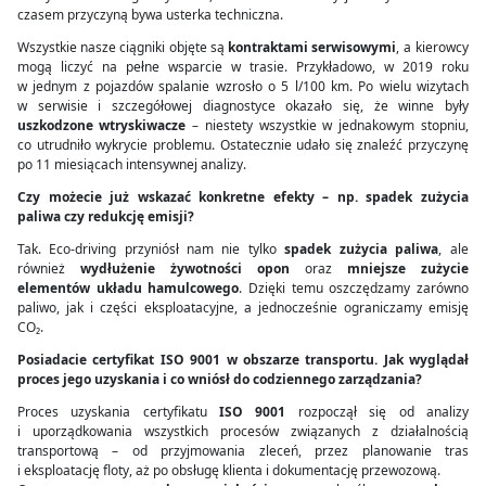
czasem przyczyną bywa usterka techniczna.
Wszystkie nasze ciągniki objęte są
kontraktami serwisowymi
, a kierowcy
mogą liczyć na pełne wsparcie w trasie. Przykładowo, w 2019 roku
w jednym z pojazdów spalanie wzrosło o 5 l/100 km. Po wielu wizytach
w serwisie i szczegółowej diagnostyce okazało się, że winne były
uszkodzone wtryskiwacze
– niestety wszystkie w jednakowym stopniu,
co utrudniło wykrycie problemu. Ostatecznie udało się znaleźć przyczynę
po 11 miesiącach intensywnej analizy.
Czy możecie już wskazać konkretne efekty – np. spadek zużycia
paliwa czy redukcję emisji?
Tak. Eco-driving przyniósł nam nie tylko
spadek zużycia paliwa
, ale
również
wydłużenie żywotności opon
oraz
mniejsze zużycie
elementów układu hamulcowego
. Dzięki temu oszczędzamy zarówno
paliwo, jak i części eksploatacyjne, a jednocześnie ograniczamy emisję
CO₂.
Posiadacie certyfikat ISO 9001 w obszarze transportu. Jak wyglądał
proces jego uzyskania i co wniósł do codziennego zarządzania?
Proces uzyskania certyfikatu
ISO 9001
rozpoczął się od analizy
i uporządkowania wszystkich procesów związanych z działalnością
transportową – od przyjmowania zleceń, przez planowanie tras
i eksploatację floty, aż po obsługę klienta i dokumentację przewozową.