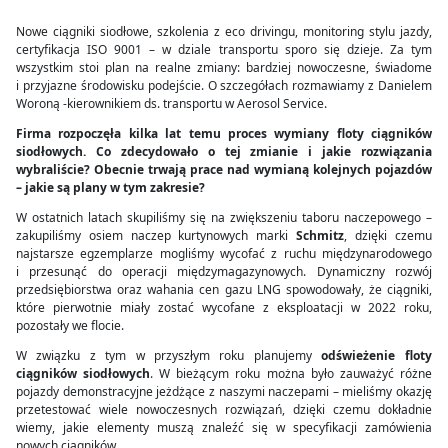
Nowe ciągniki siodłowe, szkolenia z eco drivingu, monitoring stylu jazdy,
certyfikacja ISO 9001 – w dziale transportu sporo się dzieje. Za tym
wszystkim stoi plan na realne zmiany: bardziej nowoczesne, świadome
i przyjazne środowisku podejście. O szczegółach rozmawiamy z Danielem
Woroną -kierownikiem ds. transportu w Aerosol Service.
Firma rozpoczęła kilka lat temu proces wymiany floty ciągników
siodłowych. Co zdecydowało o tej zmianie i jakie rozwiązania
wybraliście? Obecnie trwają prace nad wymianą kolejnych pojazdów
– jakie są plany w tym zakresie?
W ostatnich latach skupiliśmy się na zwiększeniu taboru naczepowego –
zakupiliśmy osiem naczep kurtynowych marki
Schmitz
, dzięki czemu
najstarsze egzemplarze mogliśmy wycofać z ruchu międzynarodowego
i przesunąć do operacji międzymagazynowych. Dynamiczny rozwój
przedsiębiorstwa oraz wahania cen gazu LNG spowodowały, że ciągniki,
które pierwotnie miały zostać wycofane z eksploatacji w 2022 roku,
pozostały we flocie.
W związku z tym w przyszłym roku planujemy
odświeżenie floty
ciągników siodłowych
. W bieżącym roku można było zauważyć różne
pojazdy demonstracyjne jeżdżące z naszymi naczepami – mieliśmy okazję
przetestować wiele nowoczesnych rozwiązań, dzięki czemu dokładnie
wiemy, jakie elementy muszą znaleźć się w specyfikacji zamówienia
nowych ciągników.