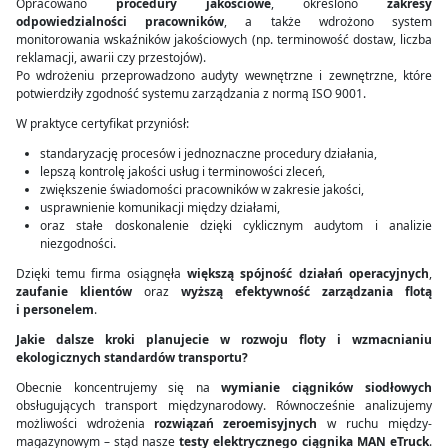
Opracowano
procedury jakościowe
, określono
zakresy
odpowiedzialności pracowników
, a także wdrożono system
monitorowania wskaźników jakościowych (np. terminowość dostaw, liczba
reklamacji, awarii czy przestojów).
Po wdrożeniu przeprowadzono audyty wewnętrzne i zewnętrzne, które
potwierdziły zgodność systemu zarządzania z normą ISO 9001.
W praktyce certyfikat przyniósł:
standaryzację procesów i jednoznaczne procedury działania,
lepszą kontrolę jakości usług i terminowości zleceń,
zwiększenie świadomości pracowników w zakresie jakości,
usprawnienie komunikacji między działami,
oraz stałe doskonalenie dzięki cyklicznym audytom i analizie
niezgodności.
Dzięki temu firma osiągnęła
większą spójność działań operacyjnych
,
zaufanie klientów
oraz
wyższą efektywność zarządzania flotą
i personelem
.
Jakie dalsze kroki planujecie w rozwoju floty i wzmacnianiu
ekologicznych standardów transportu?
Obecnie koncentrujemy się na
wymianie ciągników siodłowych
obsługujących transport międzynarodowy. Równocześnie analizujemy
możliwości wdrożenia
rozwiązań zeroemisyjnych
w ruchu między­
magazynowym – stąd nasze
testy elektrycznego ciągnika MAN eTruck
.