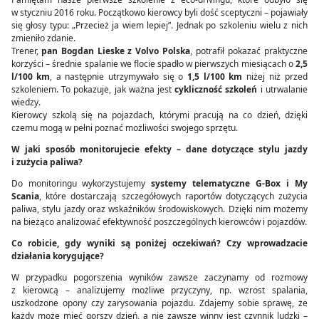
w styczniu 2016 roku. Początkowo kierowcy byli dość sceptyczni – pojawiały
się głosy typu:
„Przecież ja wiem lepiej”
. Jednak po szkoleniu wielu z nich
zmieniło zdanie.
Trener,
pan Bogdan Lieske z Volvo Polska
, potrafił pokazać praktyczne
korzyści – średnie spalanie we flocie spadło w pierwszych miesiącach o
2,5
l/100 km
, a następnie utrzymywało się o
1,5 l/100 km
niżej niż przed
szkoleniem. To pokazuje, jak ważna jest
cykliczność szkoleń
i utrwalanie
wiedzy.
Kierowcy szkolą się na pojazdach, którymi pracują na co dzień, dzięki
czemu mogą w pełni poznać możliwości swojego sprzętu.
W jaki sposób monitorujecie efekty – dane dotyczące stylu jazdy
i zużycia paliwa?
Do monitoringu wykorzystujemy
systemy telematyczne G-Box i My
Scania
, które dostarczają szczegółowych raportów dotyczących zużycia
paliwa, stylu jazdy oraz wskaźników środowiskowych. Dzięki nim możemy
na bieżąco analizować efektywność poszczególnych kierowców i pojazdów.
Co robicie, gdy wyniki są poniżej oczekiwań? Czy wprowadzacie
działania korygujące?
W przypadku pogorszenia wyników zawsze zaczynamy od rozmowy
z kierowcą – analizujemy możliwe przyczyny, np. wzrost spalania,
uszkodzone opony czy zarysowania pojazdu. Zdajemy sobie sprawę, że
każdy może mieć gorszy dzień, a nie zawsze winny jest czynnik ludzki –