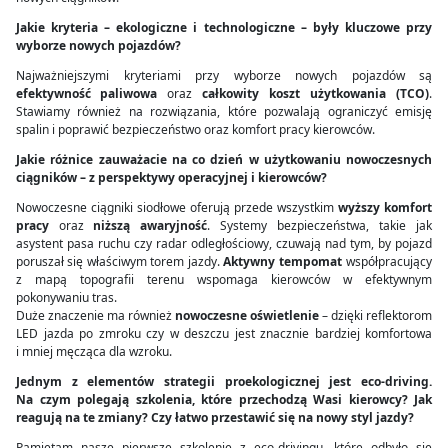
Jakie kryteria – ekologiczne i technologiczne – były kluczowe przy
wyborze nowych pojazdów?
Najważniejszymi kryteriami przy wyborze nowych pojazdów są
efektywność paliwowa
oraz
całkowity koszt użytkowania (TCO)
.
Stawiamy również na rozwiązania, które pozwalają ograniczyć emisję
spalin i poprawić bezpieczeństwo oraz komfort pracy kierowców.
Jakie różnice zauważacie na co dzień w użytkowaniu nowoczesnych
ciągników – z perspektywy operacyjnej i kierowców?
Nowoczesne ciągniki siodłowe oferują przede wszystkim
wyższy komfort
pracy
oraz
niższą awaryjność
. Systemy bezpieczeństwa, takie jak
asystent pasa ruchu czy radar odległościowy, czuwają nad tym, by pojazd
poruszał się właściwym torem jazdy.
Aktywny tempomat
współpracujący
z mapą topografii terenu wspomaga kierowców w efektywnym
pokonywaniu tras.
Duże znaczenie ma również
nowoczesne oświetlenie
– dzięki reflektorom
LED jazda po zmroku czy w deszczu jest znacznie bardziej komfortowa
i mniej męcząca dla wzroku.
Jednym z elementów strategii proekologicznej jest eco-driving.
Na czym polegają szkolenia, które przechodzą Wasi kierowcy? Jak
reagują na te zmiany? Czy łatwo przestawić się na nowy styl jazdy?
Pamiętam nasze pierwsze szkolenie z eco-drivingu, które odbyło się