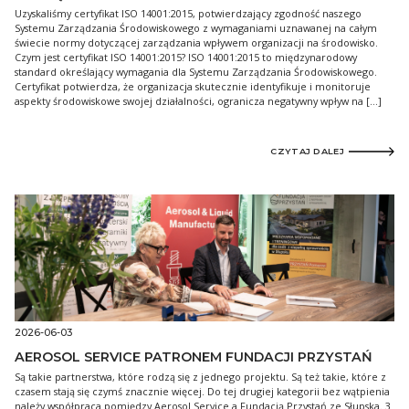
Uzyskaliśmy certyfikat ISO 14001:2015, potwierdzający zgodność naszego
Systemu Zarządzania Środowiskowego z wymaganiami uznawanej na całym
świecie normy dotyczącej zarządzania wpływem organizacji na środowisko.
Czym jest certyfikat ISO 14001:2015? ISO 14001:2015 to międzynarodowy
standard określający wymagania dla Systemu Zarządzania Środowiskowego.
Certyfikat potwierdza, że organizacja skutecznie identyfikuje i monitoruje
aspekty środowiskowe swojej działalności, ogranicza negatywny wpływ na […]
CZYTAJ DALEJ
2026-06-03
AEROSOL SERVICE PATRONEM FUNDACJI PRZYSTAŃ
Są takie partnerstwa, które rodzą się z jednego projektu. Są też takie, które z
czasem stają się czymś znacznie więcej. Do tej drugiej kategorii bez wątpienia
należy współpraca pomiędzy Aerosol Service a Fundacją Przystań ze Słupska. 3